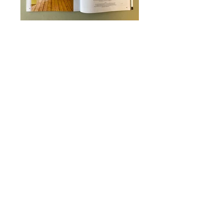
weischer architekten
Bogenstr. 11-12
48143 Münster
0251 872 499 50
info@weischer-architekten.de
weischer architekten, 2026
Datenschutz
Impressum