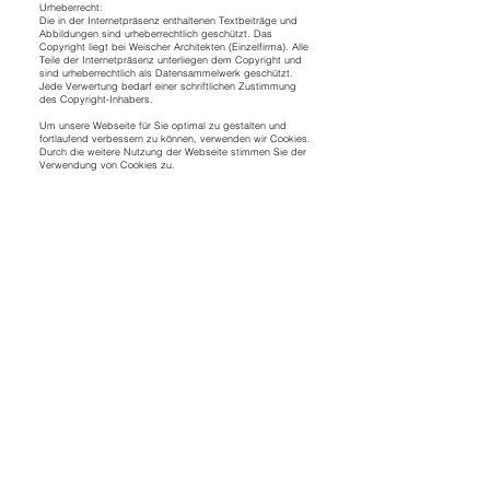
Urheberrecht:
Die in der Internetpräsenz enthaltenen Textbeiträge und
Abbildungen sind urheberrechtlich geschützt. Das
Copyright liegt bei Weischer Architekten (Einzelfirma). Alle
Teile der Internetpräsenz unterliegen dem Copyright und
sind urheberrechtlich als Datensammelwerk geschützt.
Jede Verwertung bedarf einer schriftlichen Zustimmung
des Copyright-Inhabers.
Um unsere Webseite für Sie optimal zu gestalten und
fortlaufend verbessern zu können, verwenden wir Cookies.
Durch die weitere Nutzung der Webseite stimmen Sie der
Verwendung von Cookies zu.
weischer architekten
Bogenstr. 11-12
48143 Münster
0251 872 499 50
info@weischer-architekten.de
weischer architekten, 2026
Datenschutz
Impressum