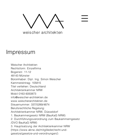
weischer architekten
Impressum
Weischer Architekten
Rechtsform: Einzelfirma
Bogenstr. 11-12
48143 Münster
Büroinhaber: Dipl. Ing. Simon Weischer
Kammereintrag: 105815
Titel verliehen: Deutschland
Architektenkammer NRW
Mobil
0163 6050873
info@weischer-architekten.de
www.weischerarchitekten.de
Steuernummer: 337/5289/4874
Berufsrechtliche Regelung:
Architektenkammer NRW, Düsseldorf
1. Baukammergesetz NRW (BauKaG NRW)
2. Durchführungsverordnung zum Baukammerngesetz
/DVO BauKaG NRW)
3. Hauptsatzung der Architektenkammer NRW
(https://www.aknw.de/mitglileder/recht-und-
gesetze/gesetze-und-verordnungen/)